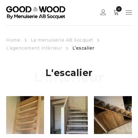
0
Home
La menuiserie AB Socquet
L’agencement intérieur
L’escalier
L'escalier
L'intérieur