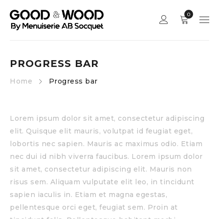
0
PROGRESS BAR
Home
Progress bar
Lorem ipsum dolor sit amet, consectetur adipiscing
elit. Quisque elit mauris, volutpat id feugiat eget,
lobortis nec sapien. Mauris ac maximus odio. Etiam
nec dui id nibh viverra faucibus. Lorem ipsum dolor
sit amet, consectetur adipiscing elit. Mauris non
risus sem. Aliquam vulputate elit leo, in tincidunt
sapien iaculis in. Etiam et magna egestas,
pellentesque orci eget, feugiat sem. Proin at