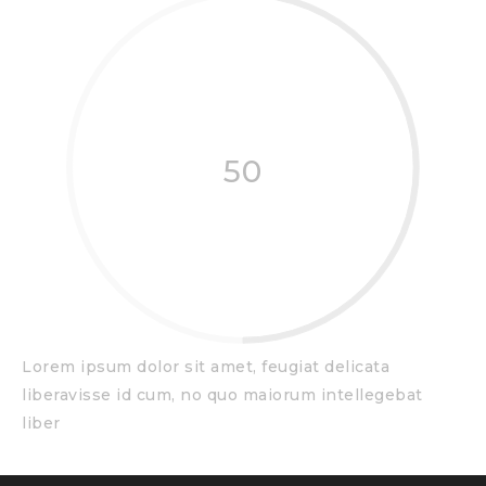
50
Lorem ipsum dolor sit amet, feugiat delicata
liberavisse id cum, no quo maiorum intellegebat
liber