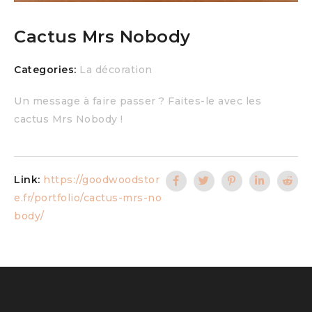
Cactus Mrs Nobody
Categories:
La décoration
Un message à faire passer ? Faites-le avec les
cactus Mrs Nobody !
Link:
https://goodwoodstor
e.fr/portfolio/cactus-mrs-no
body/