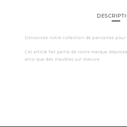
DESCRIPT
Découvrez notre collection de pancartes pour s
Cet article fait partie de notre marque dép
ainsi que des meubles sur mesure.