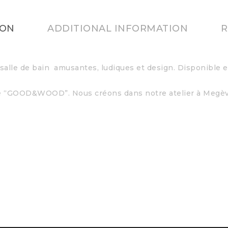
ION
ADDITIONAL INFORMATION
R
alle de bain amusantes, ludiques et design. Disponible en
osée “GOOD&WOOD”. Nous créons dans notre atelier à Megè