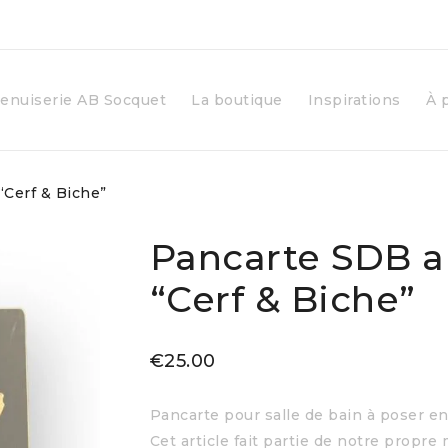
enuiserie AB Socquet
La boutique
Inspirations
À 
“Cerf & Biche”
Pancarte SDB a
“Cerf & Biche”
€
25.00
Pancarte pour salle de bain à poser e
Cet article fait partie de notre prop