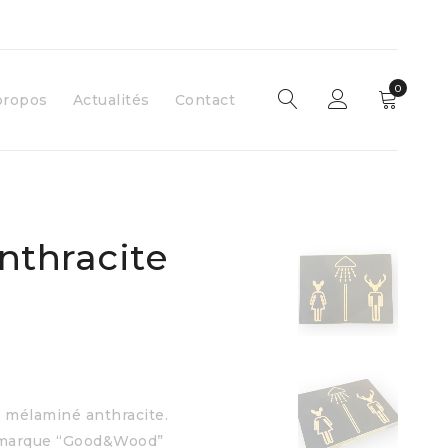
0
propos
Actualités
Contact
nthracite
n mélaminé anthracite.
re marque “Good&Wood”