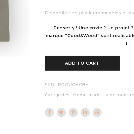
Disponible en plusieurs modèles et co
Pensez y ! Une envie ? Un projet 
marque “Good&Wood” sont réalisable
!
ADD TO CART
SKU:
PDOUCHCBA
Categories:
Home made
,
La décoratio