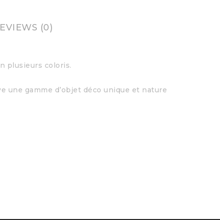
EVIEWS (0)
 plusieurs coloris.
ve une gamme d’objet déco unique et nature